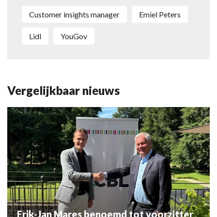
Customer insights manager
Emiel Peters
Lidl
YouGov
Vergelijkbaar nieuws
Erik-Jan Mares benoemd tot voorzitter