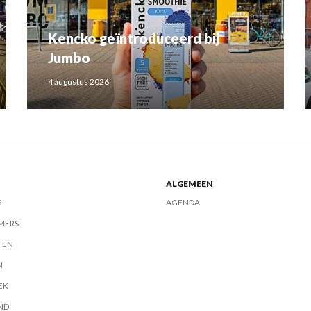
Kencko geïntroduceerd bij
Jumbo
4 augustus 2026
ALGEMEEN
S
AGENDA
MERS
TEN
N
EK
ND