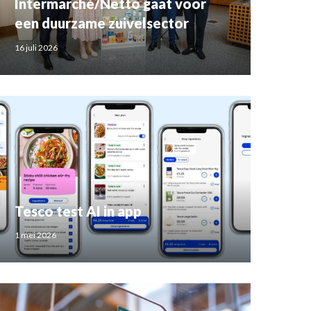
Intermarché/Netto gaat voor
een duurzame zuivelsector
16 juli 2026
Tesco test AI in app
1 mei 2026