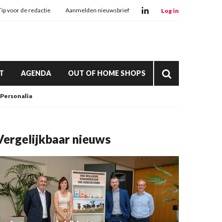
Tip voor de redactie
Aanmelden nieuwsbrief
Log in
T
AGENDA
OUT OF HOME SHOPS
Personalia
Vergelijkbaar nieuws