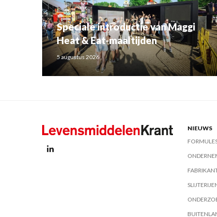
Speciale introductie van Maggi
Heat & Eat-maaltijden
5 augustus 2026
NIEUWS
FORMULE
ONDERNE
FABRIKAN
SLIJTERIJE
ONDERZO
BUITENLA