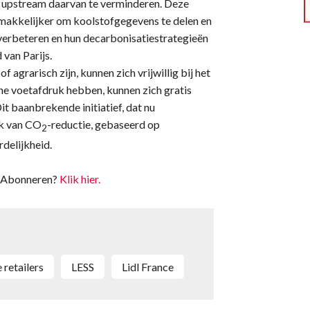
e upstream daarvan te verminderen. Deze
makkelijker om koolstofgegevens te delen en
e verbeteren en hun decarbonisatiestrategieën
 van Parijs.
f agrarisch zijn, kunnen zich vrijwillig bij het
he voetafdruk hebben, kunnen zich gratis
it baanbrekende initiatief, dat nu
ak van CO
-reductie, gebaseerd op
2
delijkheid.
t. Abonneren?
Klik hier.
e retailers
LESS
Lidl France