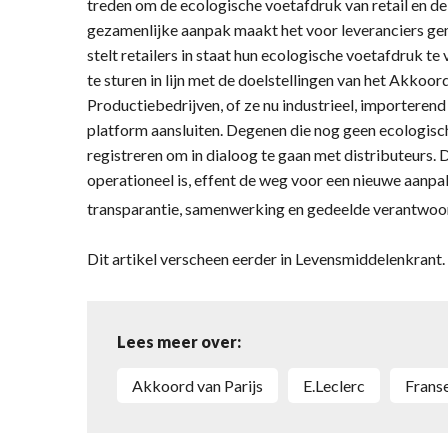
treden om de ecologische voetafdruk van retail en d
gezamenlijke aanpak maakt het voor leveranciers ge
stelt retailers in staat hun ecologische voetafdruk t
te sturen in lijn met de doelstellingen van het Akkoord
Productiebedrijven, of ze nu industrieel, importerend o
platform aansluiten. Degenen die nog geen ecologisc
registreren om in dialoog te gaan met distributeurs. D
operationeel is, effent de weg voor een nieuwe aanp
transparantie, samenwerking en gedeelde verantwoor
Dit artikel verscheen eerder in Levensmiddelenkran
Lees meer over:
Akkoord van Parijs
E.Leclerc
Frans