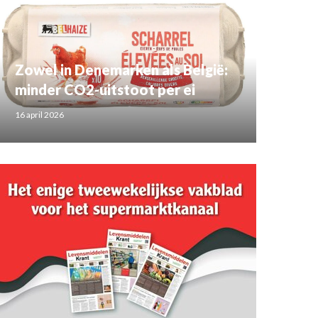
Zowel in Denemarken als België:
minder CO2-uitstoot per ei
16 april 2026