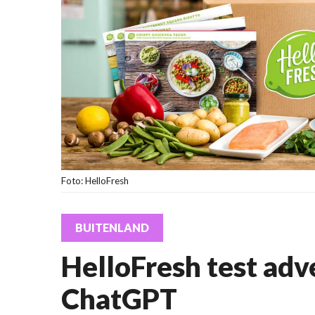
Foto: HelloFresh
BUITENLAND
HelloFresh test adv
ChatGPT