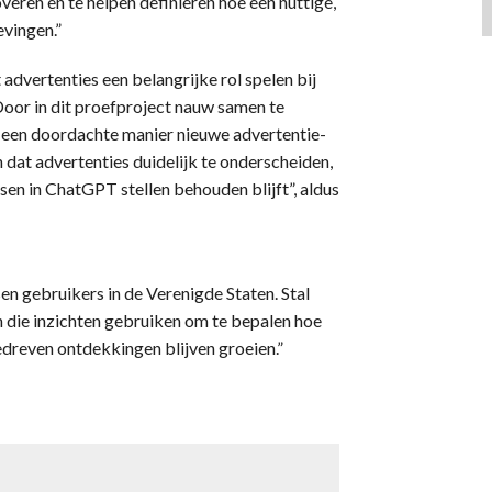
overen en te helpen definiëren hoe een nuttige,
evingen.”
dvertenties een belangrijke rol spelen bij
Door in dit proefproject nauw samen te
 een doordachte manier nieuwe advertentie-
 dat advertenties duidelijk te onderscheiden,
nsen in ChatGPT stellen behouden blijft”, aldus
en gebruikers in de Verenigde Staten. Stal
en die inzichten gebruiken om te bepalen hoe
reven ontdekkingen blijven groeien.”