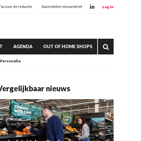
Tip voor de redactie
Aanmelden nieuwsbrief
Log in
T
AGENDA
OUT OF HOME SHOPS
Personalia
Vergelijkbaar nieuws