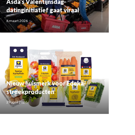
Asda’s Valentijnsdag-
datinginitiatief gaat viraal
6 maart 2026
Nieuw huismerk voor Edeka-
streekproducten
29 april 2026