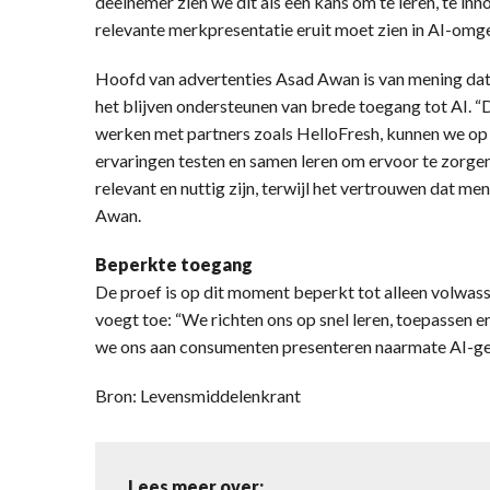
deelnemer zien we dit als een kans om te leren, te inn
relevante merkpresentatie eruit moet zien in AI-omg
Hoofd van advertenties Asad Awan is van mening dat a
het blijven ondersteunen van brede toegang tot AI. “
werken met partners zoals HelloFresh, kunnen we op
ervaringen testen en samen leren om ervoor te zorgen
relevant en nuttig zijn, terwijl het vertrouwen dat me
Awan.
Beperkte toegang
De proef is op dit moment beperkt tot alleen volwass
voegt toe: “We richten ons op snel leren, toepassen 
we ons aan consumenten presenteren naarmate AI-ged
Bron: Levensmiddelenkrant
Lees meer over: