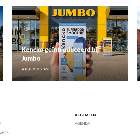
Kencko geïntroduceerd bij
Jumbo
4 augustus 2026
ALGEMEEN
S
AGENDA
MERS