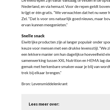
De eiwitrepen zijn vanaf vandaag te vinden in de opva
Nederland, en via hema.nl. Voor de repen geldt bovend
krijgt er één gratis. “We verwachten dat het nu weer 
Zel. “Dat is voor ons natuurlijk goed nieuws, maar b
ervan kunnen meegenieten.”
Snelle snack
Eiwitrijke producten zijn al langer populair onder sp
keuze voor mensen met een drukke levensstijl. “We z
een lekkere manier om hun dagelijkse hoeveelheid eiwi
samenwerking tussen XXL Nutrition en HEMA lag da
gemak met herkenbare smaken waar je blij van wordt
trek bij elkaar brengen.”
Bron: Levensmiddelenkrant
Lees meer over: