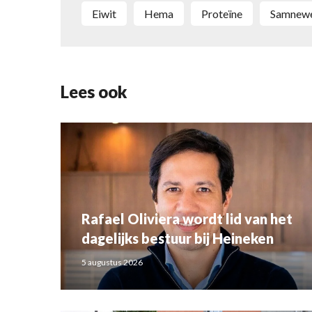
eiwit
Hema
proteïne
samnew
Lees ook
Rafael Oliviera wordt lid van het
dagelijks bestuur bij Heineken
5 augustus 2026