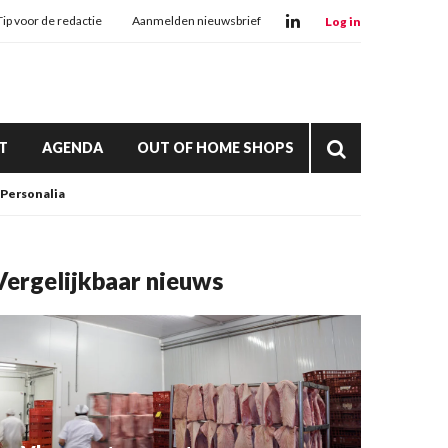
Tip voor de redactie
Aanmelden nieuwsbrief
Log in
T
AGENDA
OUT OF HOME SHOPS
Personalia
Vergelijkbaar nieuws