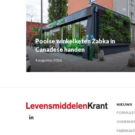
Poolse winkelketen Żabka in
Canadese handen
4 augustus 2026
NIEUWS
FORMULE
ONDERNE
FABRIKAN