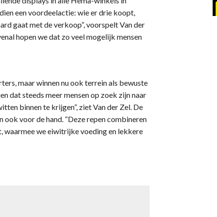
llende displays in alle Hema-winkels in
ien een voordeelactie: wie er drie koopt,
hard gaat met de verkoop”, voorspelt Van der
ovenal hopen we dat zo veel mogelijk mensen
orters, maar winnen nu ook terrein als bewuste
ien dat steeds meer mensen op zoek zijn naar
tten binnen te krijgen”, ziet Van der Zel. De
n ook voor de hand. “Deze repen combineren
, waarmee we eiwitrijke voeding en lekkere