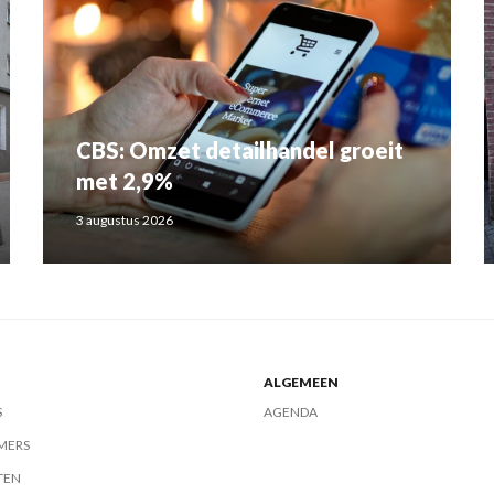
CBS: Omzet detailhandel groeit
met 2,9%
3 augustus 2026
ALGEMEEN
S
AGENDA
MERS
TEN