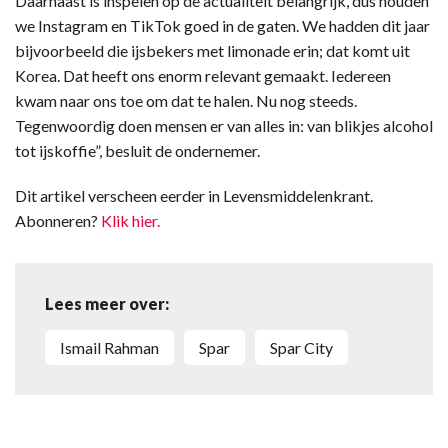
Daarnaast is inspelen op de actualiteit belangrijk, dus houden
we Instagram en TikTok goed in de gaten. We hadden dit jaar
bijvoorbeeld die ijsbekers met limonade erin; dat komt uit
Korea. Dat heeft ons enorm relevant gemaakt. Iedereen
kwam naar ons toe om dat te halen. Nu nog steeds.
Tegenwoordig doen mensen er van alles in: van blikjes alcohol
tot ijskoffie”, besluit de ondernemer.
Dit artikel verscheen eerder in Levensmiddelenkrant.
Abonneren?
Klik hier.
Lees meer over:
Ismail Rahman
Spar
Spar City