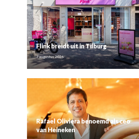
Flink breidt uit in Tilburg
7 augustus 2026
Rafael Oliviera benoemd als ceo
van Heineken