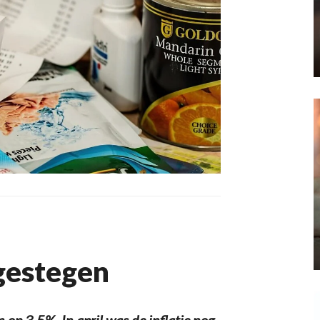
 gestegen
op 3,5%. In april was de inflatie nog