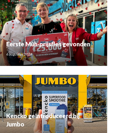
Eerste Müh-prijsfles gevonden
6 augustus 2026
Kencko geïntroduceerd bij
Jumbo