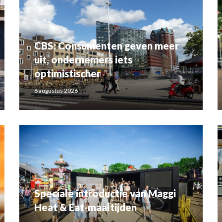
CBS: Consumenten geven meer
uit, ondernemers iets
optimistischer
6 augustus 2026
Speciale introductie van Maggi
Heat & Eat-maaltijden