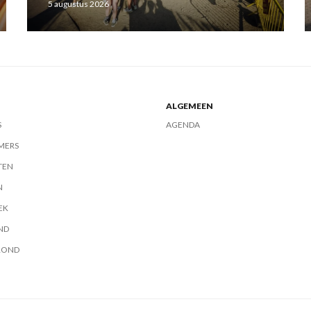
5 augustus 2026
ALGEMEEN
S
AGENDA
MERS
TEN
N
EK
ND
ROND