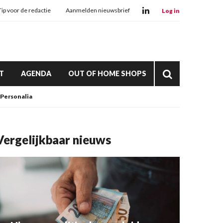
Tip voor de redactie
Aanmelden nieuwsbrief
Log in
T
AGENDA
OUT OF HOME SHOPS
Personalia
Vergelijkbaar nieuws