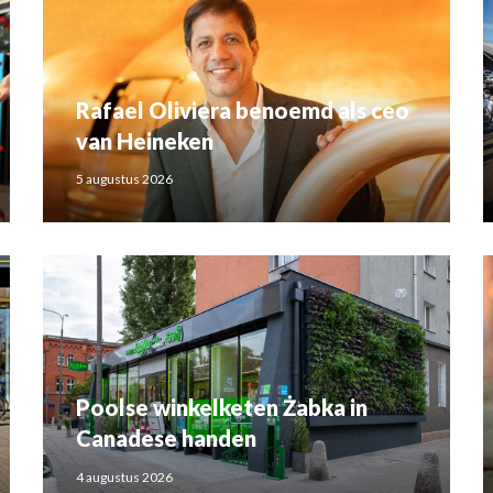
Rafael Oliviera benoemd als ceo
van Heineken
5 augustus 2026
Poolse winkelketen Żabka in
Canadese handen
4 augustus 2026