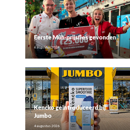
Eerste Müh-prijsfles gevonden
6 augustus 2026
Kencko geïntroduceerd bij
Jumbo
4 augustus 2026