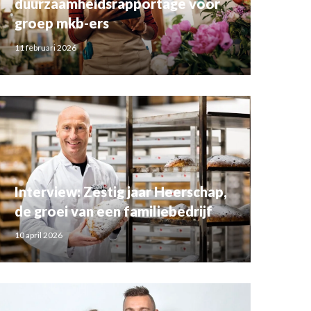
duurzaamheidsrapportage voor
groep mkb-ers
11 februari 2026
Interview: Zestig jaar Heerschap,
de groei van een familiebedrijf
10 april 2026