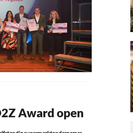
ZO2Z Award open
elfstandig supermarktondernemer