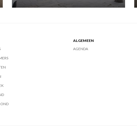
ALGEMEEN
S
AGENDA
MERS
TEN
N
EK
ND
ROND