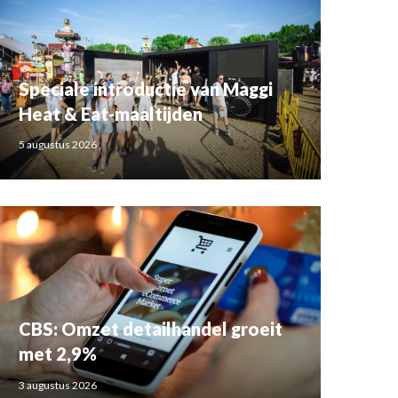
Speciale introductie van Maggi
Heat & Eat-maaltijden
5 augustus 2026
CBS: Omzet detailhandel groeit
met 2,9%
3 augustus 2026