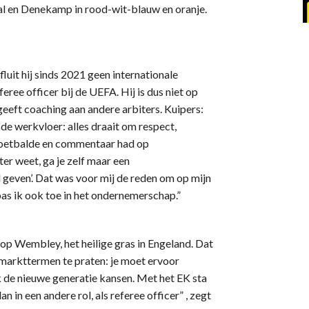
al en Denekamp in rood-wit-blauw en oranje.
 fluit hij sinds 2021 geen internationale
feree officer bij de UEFA. Hij is dus niet op
geeft coaching aan andere arbiters. Kuipers:
op de werkvloer: alles draait om respect,
 voetbalde en commentaar had op
eter weet, ga je zelf maar een
 geven’. Dat was voor mij de reden om op mijn
as ik ook toe in het ondernemerschap.”
n op Wembley, het heilige gras in Engeland. Dat
arkttermen te praten: je moet ervoor
ok de nieuwe generatie kansen. Met het EK sta
n in een andere rol, als referee officer” , zegt