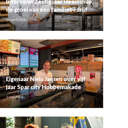
Interview: Zestig jaar Heerschap,
de groei van een familiebedrijf
10 april 2026
Eigenaar Niels Jansen over vijf
jaar Spar city Hobbemakade
1 mei 2026