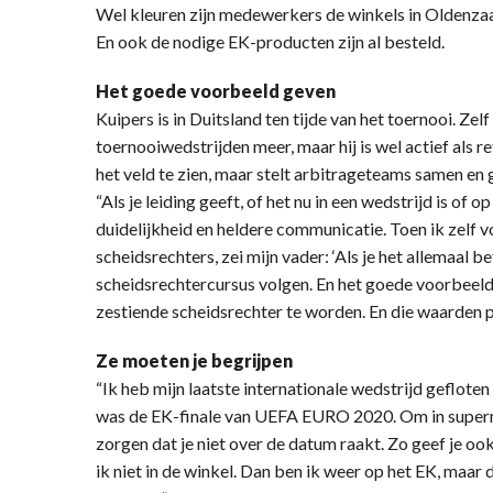
Wel kleuren zijn medewerkers de winkels in Oldenza
En ook de nodige EK-producten zijn al besteld.
Het goede voorbeeld geven
Kuipers is in Duitsland ten tijde van het toernooi. Zelf
toernooiwedstrijden meer, maar hij is wel actief als re
het veld te zien, maar stelt arbitrageteams samen en 
“Als je leiding geeft, of het nu in een wedstrijd is of 
duidelijkheid en heldere communicatie. Toen ik zelf
scheidsrechters, zei mijn vader: ‘Als je het allemaal b
scheidsrechtercursus volgen. En het goede voorbeeld
zestiende scheidsrechter te worden. En die waarden p
Ze moeten je begrijpen
“Ik heb mijn laatste internationale wedstrijd geflote
was de EK-finale van UEFA EURO 2020. Om in superm
zorgen dat je niet over de datum raakt. Zo geef je o
ik niet in de winkel. Dan ben ik weer op het EK, maar da