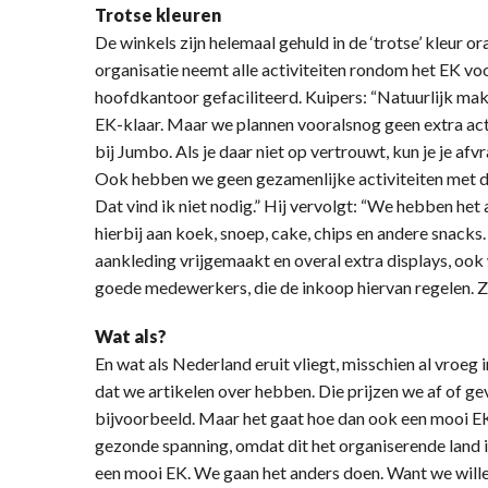
Trotse kleuren
De winkels zijn helemaal gehuld in de ‘trotse’ kleur 
organisatie neemt alle activiteiten rondom het EK vo
hoofdkantoor gefaciliteerd. Kuipers: “Natuurlijk ma
EK-klaar. Maar we plannen vooralsnog geen extra acti
bij Jumbo. Als je daar niet op vertrouwt, kun je je afvr
Ook hebben we geen gezamenlijke activiteiten met d
Dat vind ik niet nodig.” Hij vervolgt: “We hebben he
hierbij aan koek, snoep, cake, chips en andere snacks.
aankleding vrijgemaakt en overal extra displays, ook
goede medewerkers, die de inkoop hiervan regelen. Zij z
Wat als?
En wat als Nederland eruit vliegt, misschien al vroeg i
dat we artikelen over hebben. Die prijzen we af of 
bijvoorbeeld. Maar het gaat hoe dan ook een mooi E
gezonde spanning, omdat dit het organiserende land i
een mooi EK. We gaan het anders doen. Want we wille