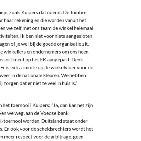
oranje, zoals Kuipers dat noemt. De Jumbo-
or haar rekening en die worden vanuit het
ken we zelf met ons team de winkel helemaal
viteiten. Ik ben niet voor niets aangesloten
agen of je wel bij de goede organisatie zit.
e winkeliers en ondernemers om ons heen.
t assortiment op het EK aangepast. Denk
 Er is extra ruimte op de winkelvloer voor de
 weer in de nationale kleuren. We hebben
orgen dat er niet te veel in huis is.”
n het toernooi? Kuipers: “Ja, dan kan het zijn
geven we weg, aan de Voedselbank
K-toernooi worden. Duitsland staat onder
s. En ook voor de scheidsrechters wordt het
n meer respect voor de arbitrage, geen