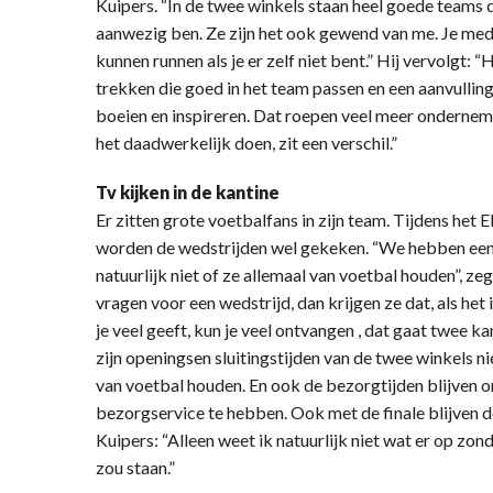
Kuipers. “In de twee winkels staan heel goede teams di
aanwezig ben. Ze zijn het ook gewend van me. Je me
kunnen runnen als je er zelf niet bent.” Hij vervolgt: 
trekken die goed in het team passen en een aanvulling
boeien en inspireren. Dat roepen veel meer ondernem
het daadwerkelijk doen, zit een verschil.”
Tv kijken in de kantine
Er zitten grote voetbalfans in zijn team. Tijdens het E
worden de wedstrijden wel gekeken. “We hebben een k
natuurlijk niet of ze allemaal van voetbal houden”, ze
vragen voor een wedstrijd, dan krijgen ze dat, als het i
je veel geeft, kun je veel ontvangen , dat gaat twee k
zijn openingsen sluitingstijden van de twee winkels nie
van voetbal houden. En ook de bezorgtijden blijven o
bezorgservice te hebben. Ook met de finale blijven d
Kuipers: “Alleen weet ik natuurlijk niet wat er op zond
zou staan.”