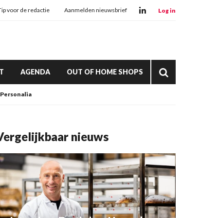
Tip voor de redactie
Aanmelden nieuwsbrief
Log in
T
AGENDA
OUT OF HOME SHOPS
Personalia
Vergelijkbaar nieuws