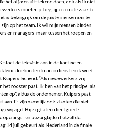
e het al jaren uitstekend doen, ook als ik niet
dewerkers moeten je begrijpen om de zaak te
“Het is belangrijk om de juiste mensen aan te
 zijn op het team. Ik wil mijn mensen binden,
ers en managers, maar tussen het roepen en
K staat de televisie aan in de kantine en
leine driehonderd man in dienst en ik weet
gt Kuipers lachend. “Als medewerkers vrij
n het rooster past. Ik ben van het principe: als
anten op”, aldus de ondernemer. Kuipers past
t aan. Er zijn namelijk ook klanten die níet
ngewijzigd. Hij zegt al een heel goede
e openings- en bezorgtijden hetzelfde.
ag 14 juli gebeurt als Nederland in de finale