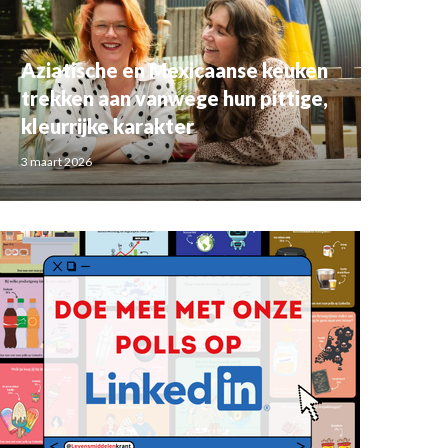
Aziatische en Mexicaanse keuken
trekken aan vanwege hun pittige,
kleurrijke karakter
3 maart 2026