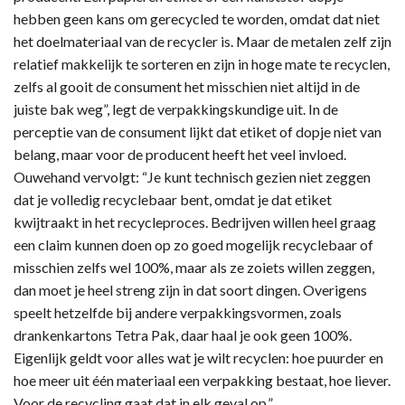
hebben geen kans om gerecycled te worden, omdat dat niet
het doelmateriaal van de recycler is. Maar de metalen zelf zijn
relatief makkelijk te sorteren en zijn in hoge mate te recyclen,
zelfs al gooit de consument het misschien niet altijd in de
juiste bak weg”, legt de verpakkingskundige uit. In de
perceptie van de consument lijkt dat etiket of dopje niet van
belang, maar voor de producent heeft het veel invloed.
Ouwehand vervolgt: “Je kunt technisch gezien niet zeggen
dat je volledig recyclebaar bent, omdat je dat etiket
kwijtraakt in het recycleproces. Bedrijven willen heel graag
een claim kunnen doen op zo goed mogelijk recyclebaar of
misschien zelfs wel 100%, maar als ze zoiets willen zeggen,
dan moet je heel streng zijn in dat soort dingen. Overigens
speelt hetzelfde bij andere verpakkingsvormen, zoals
drankenkartons Tetra Pak, daar haal je ook geen 100%.
Eigenlijk geldt voor alles wat je wilt recyclen: hoe puurder en
hoe meer uit één materiaal een verpakking bestaat, hoe liever.
Voor de recycling gaat dat in elk geval op.”