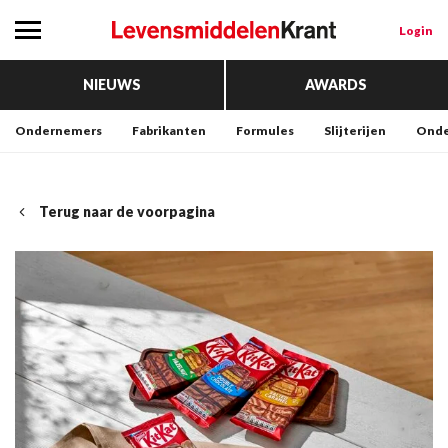
Login
NIEUWS
AWARDS
Ondernemers
Fabrikanten
Formules
Slijterijen
Onde
Terug naar de voorpagina