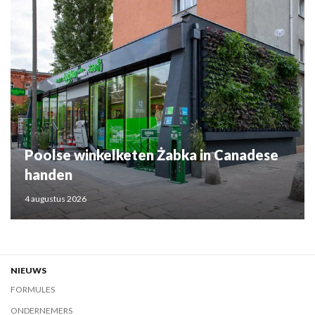
Poolse winkelketen Żabka in Canadese
handen
4 augustus 2026
NIEUWS
FORMULES
ONDERNEMERS