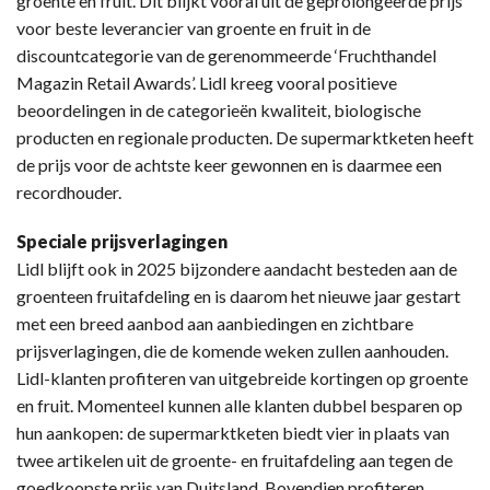
groente en fruit. Dit blijkt vooral uit de geprolongeerde prijs
voor beste leverancier van groente en fruit in de
discountcategorie van de gerenommeerde ‘Fruchthandel
Magazin Retail Awards’. Lidl kreeg vooral positieve
beoordelingen in de categorieën kwaliteit, biologische
producten en regionale producten. De supermarktketen heeft
de prijs voor de achtste keer gewonnen en is daarmee een
recordhouder.
Speciale prijsverlagingen
Lidl blijft ook in 2025 bijzondere aandacht besteden aan de
groenteen fruitafdeling en is daarom het nieuwe jaar gestart
met een breed aanbod aan aanbiedingen en zichtbare
prijsverlagingen, die de komende weken zullen aanhouden.
Lidl-klanten profiteren van uitgebreide kortingen op groente
en fruit. Momenteel kunnen alle klanten dubbel besparen op
hun aankopen: de supermarktketen biedt vier in plaats van
twee artikelen uit de groente- en fruitafdeling aan tegen de
goedkoopste prijs van Duitsland. Bovendien profiteren