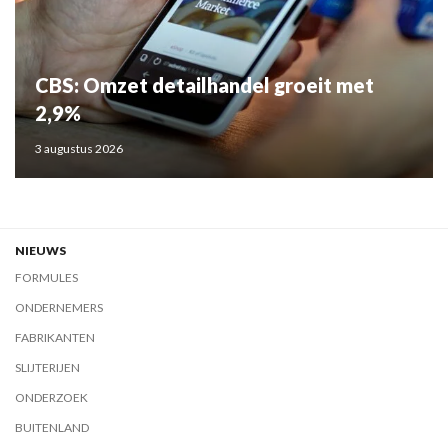
CBS: Omzet detailhandel groeit met
2,9%
3 augustus 2026
NIEUWS
FORMULES
ONDERNEMERS
FABRIKANTEN
SLIJTERIJEN
ONDERZOEK
BUITENLAND