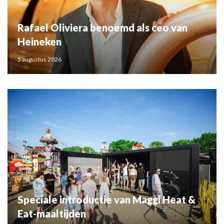
Rafael Oliviera benoemd als ceo van
Heineken
5 augustus 2026
Speciale introductie van Maggi Heat &
Eat-maaltijden