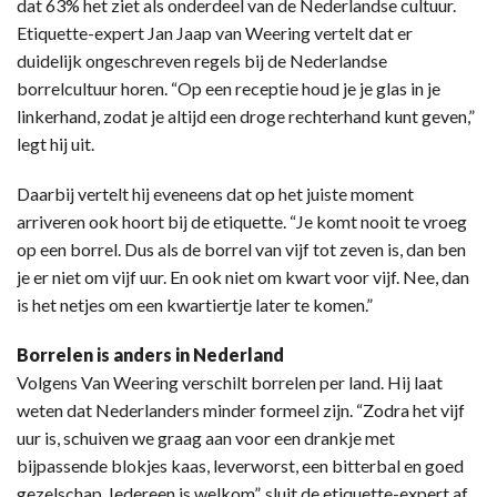
dat 63% het ziet als onderdeel van de Nederlandse cultuur.
Etiquette-expert Jan Jaap van Weering vertelt dat er
duidelijk ongeschreven regels bij de Nederlandse
borrelcultuur horen. “Op een receptie houd je je glas in je
linkerhand, zodat je altijd een droge rechterhand kunt geven,”
legt hij uit.
Daarbij vertelt hij eveneens dat op het juiste moment
arriveren ook hoort bij de etiquette. “Je komt nooit te vroeg
op een borrel. Dus als de borrel van vijf tot zeven is, dan ben
je er niet om vijf uur. En ook niet om kwart voor vijf. Nee, dan
is het netjes om een kwartiertje later te komen.”
Borrelen is anders in Nederland
Volgens Van Weering verschilt borrelen per land. Hij laat
weten dat Nederlanders minder formeel zijn. “Zodra het vijf
uur is, schuiven we graag aan voor een drankje met
bijpassende blokjes kaas, leverworst, een bitterbal en goed
gezelschap. Iedereen is welkom”, sluit de etiquette-expert af.