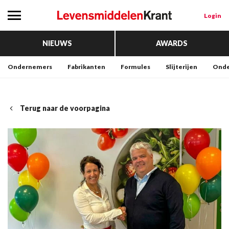
Login
NIEUWS
AWARDS
Ondernemers
Fabrikanten
Formules
Slijterijen
Onde
Terug naar de voorpagina