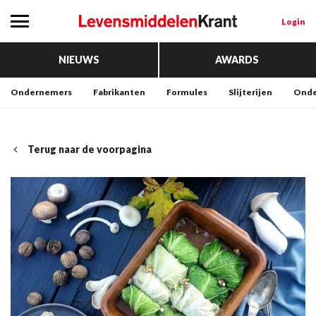
Login
NIEUWS
AWARDS
Ondernemers
Fabrikanten
Formules
Slijterijen
Onde
Terug naar de voorpagina