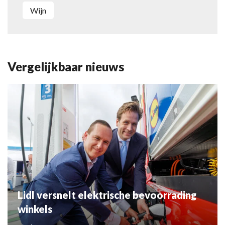
wijn
Vergelijkbaar nieuws
Lidl versnelt elektrische bevoorrading
winkels