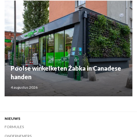
Poolse winkelketen Żabka in Canadese
handen
4 augustus 2026
NIEUWS
FORMULES
ONDERNEMERS