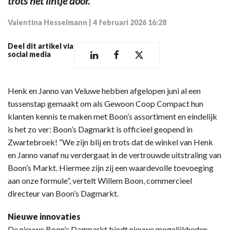
trots het lintje door.
Valentina Hesselmann
|
4 februari 2026 16:28
Deel dit artikel via
social media
Henk en Janno van Veluwe hebben afgelopen juni al een
tussenstap gemaakt om als Gewoon Coop Compact hun
klanten kennis te maken met Boon’s assortiment en eindelijk
is het zo ver: Boon’s Dagmarkt is officieel geopend in
Zwartebroek! “We zijn blij en trots dat de winkel van Henk
en Janno vanaf nu verdergaat in de vertrouwde uitstraling van
Boon’s Markt. Hiermee zijn zij een waardevolle toevoeging
aan onze formule”, vertelt Willem Boon, commercieel
directeur van Boon’s Dagmarkt.
Nieuwe innovaties
De nieuwe Boon’s Dagmarkt biedt nieuwe mogelijkheden