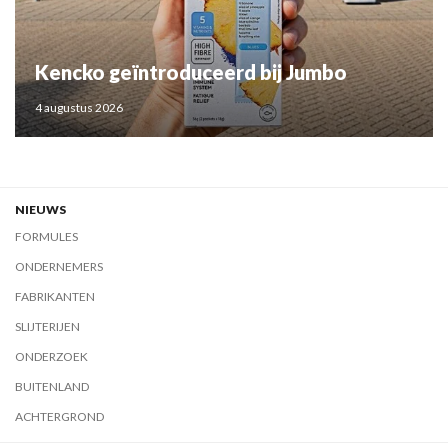
Kencko geïntroduceerd bij Jumbo
4 augustus 2026
NIEUWS
FORMULES
ONDERNEMERS
FABRIKANTEN
SLIJTERIJEN
ONDERZOEK
BUITENLAND
ACHTERGROND