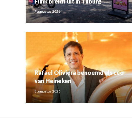
Flink breidt uit in Tilburg
7 augustus 2026
Rafael Oliviera benoemd als ceo
van Heineken
5 augustus 2026