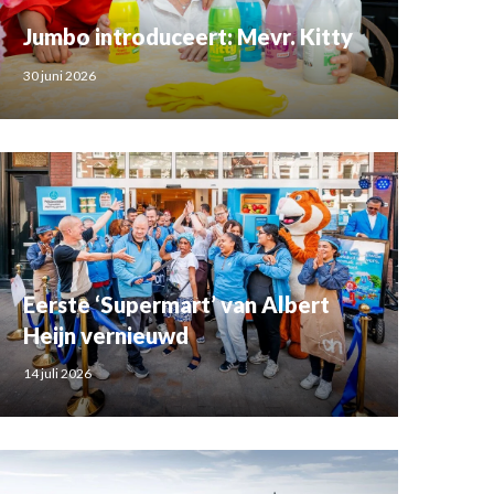
Jumbo introduceert: Mevr. Kitty
30 juni 2026
Eerste ‘Supermart’ van Albert
Heijn vernieuwd
14 juli 2026