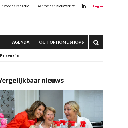
Tip voor de redactie
Aanmelden nieuwsbrief
Log in
T
AGENDA
OUT OF HOME SHOPS
Personalia
Vergelijkbaar nieuws