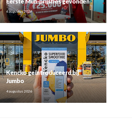
Eerste Müh-prijsfles gevonden
6 augustus 2026
Kencko geïntroduceerd bij
Jumbo
4 augustus 2026