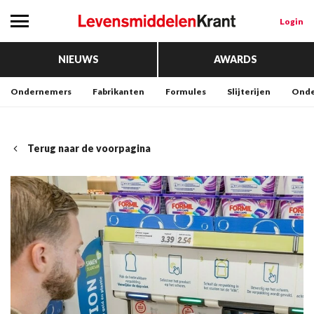
Login
NIEUWS
AWARDS
Ondernemers
Fabrikanten
Formules
Slijterijen
Onde
Terug naar de voorpagina