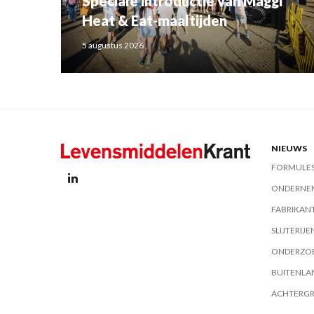
Speciale introductie van Maggi
Heat & Eat-maaltijden
5 augustus 2026
NIEUWS
FORMULE
ONDERNE
FABRIKAN
SLIJTERIJE
ONDERZO
BUITENLA
ACHTERG