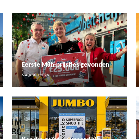
Eerste Müh-prijsfles gevonden
6 augustus 2026