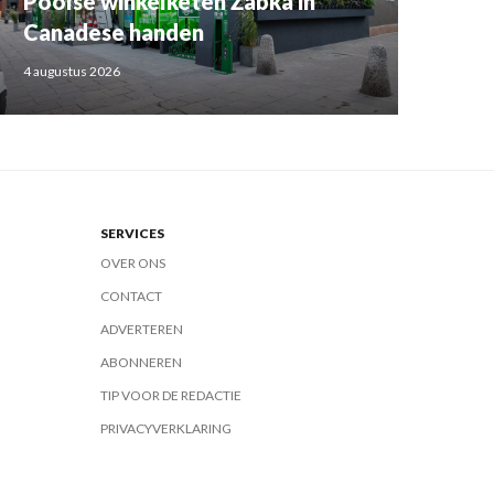
Poolse winkelketen Żabka in
Canadese handen
4 augustus 2026
SERVICES
OVER ONS
CONTACT
ADVERTEREN
ABONNEREN
TIP VOOR DE REDACTIE
PRIVACYVERKLARING