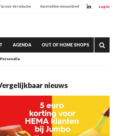
Tip voor de redactie
Aanmelden nieuwsbrief
Log in
T
AGENDA
OUT OF HOME SHOPS
Personalia
Vergelijkbaar nieuws