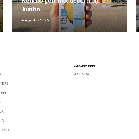
Kencko geïntroduceerd bij
Jumbo
4 augustus 2026
ALGEMEEN
S
AGENDA
MERS
TEN
N
EK
ND
ROND