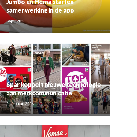
Jumbo en Hema starten
samenwerking in de app
8 april 2026
Spar koppelt nieuwe technologie
aan merkcommunicatie
24 februari 2026