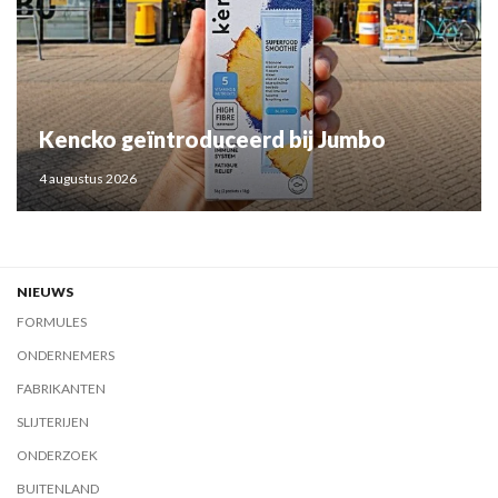
Kencko geïntroduceerd bij Jumbo
4 augustus 2026
NIEUWS
FORMULES
ONDERNEMERS
FABRIKANTEN
SLIJTERIJEN
ONDERZOEK
BUITENLAND