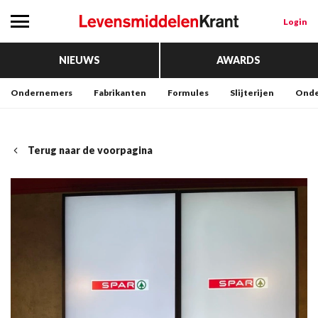
Login
NIEUWS
AWARDS
Ondernemers
Fabrikanten
Formules
Slijterijen
Onde
Terug naar de voorpagina