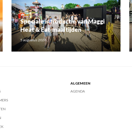
Speciale introductie van Maggi
Heat & Eat-maaltijden
5 augustus 2026
ALGEMEEN
S
AGENDA
MERS
TEN
N
EK