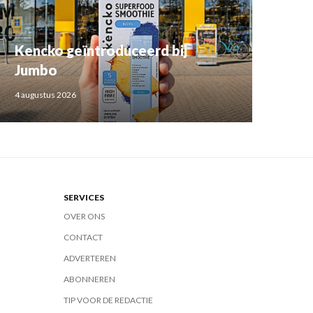
Kencko geïntroduceerd bij
Jumbo
4 augustus 2026
SERVICES
OVER ONS
CONTACT
ADVERTEREN
ABONNEREN
TIP VOOR DE REDACTIE