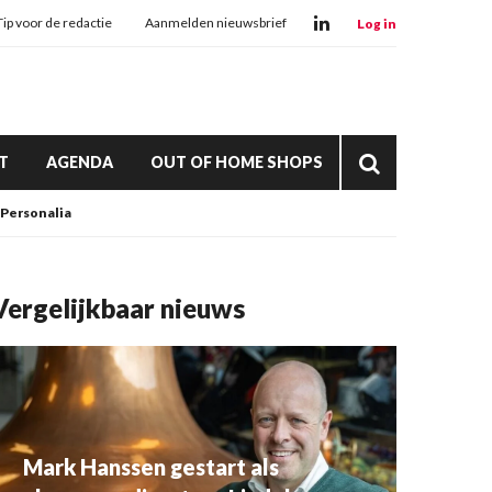
Tip voor de redactie
Aanmelden nieuwsbrief
Log in
T
AGENDA
OUT OF HOME SHOPS
Personalia
Vergelijkbaar nieuws
Mark Hanssen gestart als