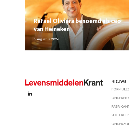
Rafael Oliviera benoemd als ceo
van Heineken
5 augustus 2026
NIEUWS
FORMULE
ONDERNE
FABRIKAN
SLIJTERIJE
ONDERZO