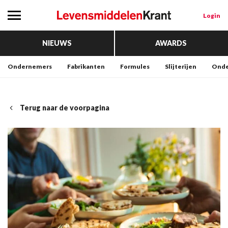
Login
NIEUWS
AWARDS
Ondernemers
Fabrikanten
Formules
Slijterijen
Onde
Terug naar de voorpagina