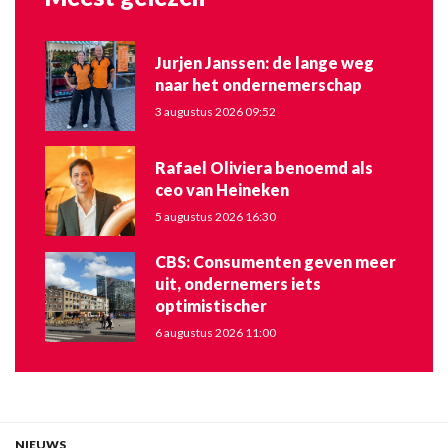
Jurjen Janssen: de lange weg
naar het ondernemerschap
3 augustus 2026 09:52
Rafael Oliviera benoemd als
ceo van Heineken
5 augustus 2026 16:30
CBS: Consumenten geven meer
uit, ondernemers iets
optimistischer
6 augustus 2026 11:00
NIEUWS