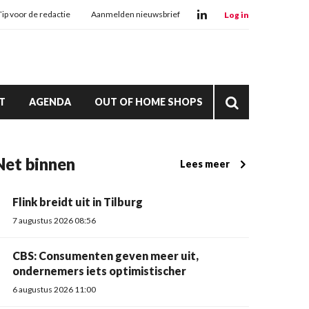
Tip voor de redactie
Aanmelden nieuwsbrief
Log in
T
AGENDA
OUT OF HOME SHOPS
Net binnen
Lees meer
Flink breidt uit in Tilburg
7 augustus 2026 08:56
CBS: Consumenten geven meer uit,
ondernemers iets optimistischer
6 augustus 2026 11:00