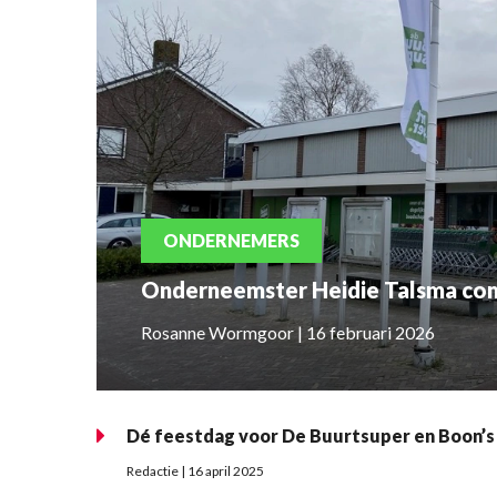
ONDERNEMERS
Onderneemster Heidie Talsma com
Rosanne Wormgoor | 16 februari 2026
Dé feestdag voor De Buurtsuper en Boon’
Redactie | 16 april 2025