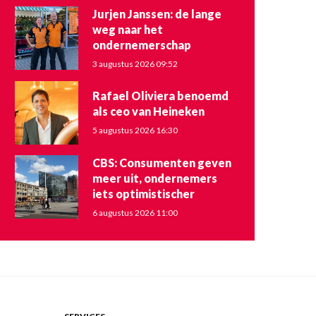
Jurjen Janssen: de lange
weg naar het
ondernemerschap
3 augustus 2026 09:52
Rafael Oliviera benoemd
als ceo van Heineken
5 augustus 2026 16:30
CBS: Consumenten geven
meer uit, ondernemers
iets optimistischer
6 augustus 2026 11:00