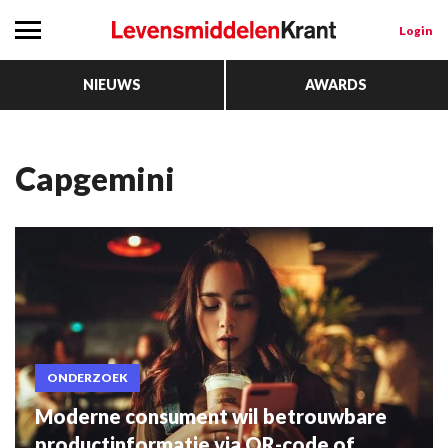
Login
NIEUWS
AWARDS
Capgemini
ONDERZOEK
Moderne consument wil betrouwbare
productinformatie via QR-code of