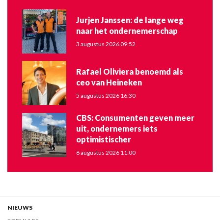
Jurjen Janssen: de lange weg
naar het ondernemerschap
3 augustus 2026 09:52
Rafael Oliviera benoemd als
ceo van Heineken
5 augustus 2026 16:30
CBS: Consumenten geven meer
uit, ondernemers iets
optimistischer
6 augustus 2026 11:00
NIEUWS