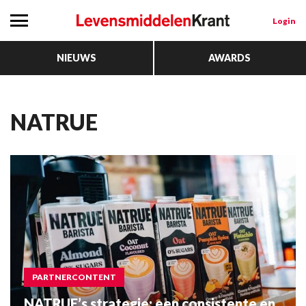
Login
NIEUWS
AWARDS
NATRUE
PARTNERCONTENT
NATRUE’s strategie: een consistente en