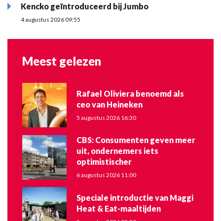
Kencko geïntroduceerd bij Jumbo
4 augustus 2026 09:55
Meest gelezen
Rafael Oliviera benoemd als
ceo van Heineken
5 augustus 2026 16:30
CBS: Consumenten geven meer
uit, ondernemers iets
optimistischer
6 augustus 2026 11:00
Speciale introductie van Maggi
Heat & Eat-maaltijden