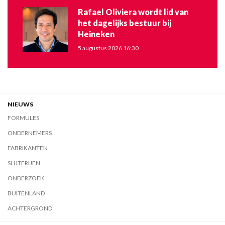
Rafael Oliviera wordt lid van
het dagelijks bestuur bij
Heineken
5 augustus 2026 16:30
NIEUWS
FORMULES
ONDERNEMERS
FABRIKANTEN
SLIJTERIJEN
ONDERZOEK
BUITENLAND
ACHTERGROND