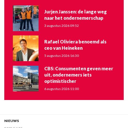
Jurjen Janssen: de lange weg
naar het ondernemerschap
3 augustus 2026 09:52
Rafael Oliviera benoemd als
ceo van Heineken
5 augustus 2026 16:30
CBS: Consumenten geven meer
uit, ondernemers iets
optimistischer
6 augustus 2026 11:00
NIEUWS