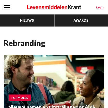
Login
NIEUWS
AWARDS
Rebranding
FORMULES
Nieuwe namen en uitstraling voor Aldi-