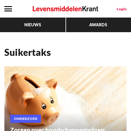
Login
NIEUWS
AWARDS
Suikertaks
ONDERZOEK
Zorgen over boodschappenprijzen: