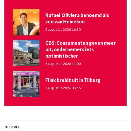
Rafael Oliviera benoemd als
ceo van Heineken
5 augustus 2026 16:30
CBS: Consumenten geven meer
uit, ondernemers iets
optimistischer
6 augustus 2026 11:00
Flink breidt uit in Tilburg
7 augustus 2026 08:56
NIEUWS