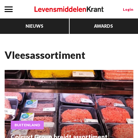
Login
NIEUWS
AWARDS
Vleesassortiment
BUITENLAND
Colruyt Group breidt assortiment