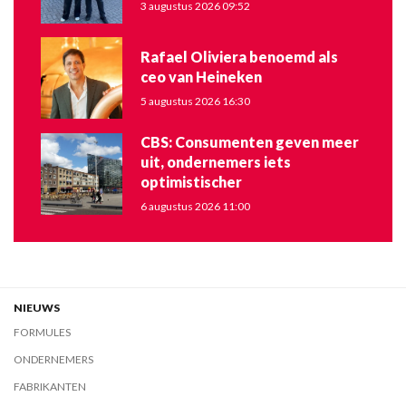
3 augustus 2026 09:52
Rafael Oliviera benoemd als
ceo van Heineken
5 augustus 2026 16:30
CBS: Consumenten geven meer
uit, ondernemers iets
optimistischer
6 augustus 2026 11:00
NIEUWS
FORMULES
ONDERNEMERS
FABRIKANTEN