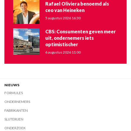
Rafael Oliviera benoemd als
ceo van Heineken
5 augustus 2026 16:30
CBS: Consumenten geven meer
uit, ondernemers iets
optimistischer
6 augustus 2026 11:00
NIEUWS
FORMULES
ONDERNEMERS
FABRIKANTEN
SLIJTERIJEN
ONDERZOEK