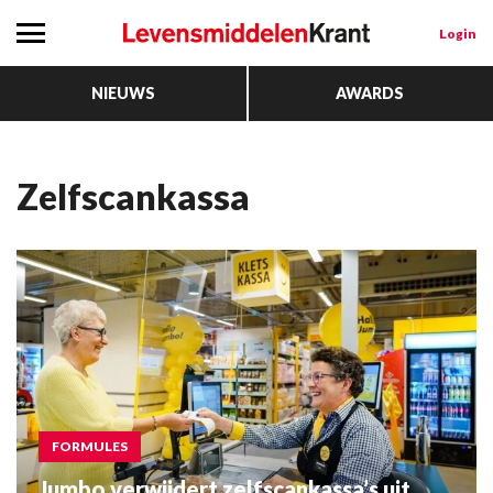
Login
NIEUWS
AWARDS
Zelfscankassa
FORMULES
Jumbo verwijdert zelfscankassa’s uit