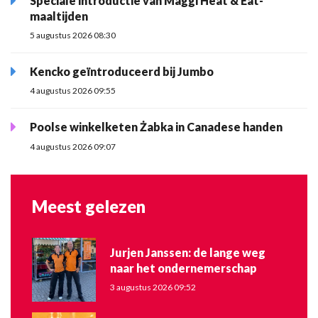
Speciale introductie van Maggi Heat & Eat-
maaltijden
5 augustus 2026 08:30
Kencko geïntroduceerd bij Jumbo
4 augustus 2026 09:55
Poolse winkelketen Żabka in Canadese handen
4 augustus 2026 09:07
Meest gelezen
Jurjen Janssen: de lange weg
naar het ondernemerschap
3 augustus 2026 09:52