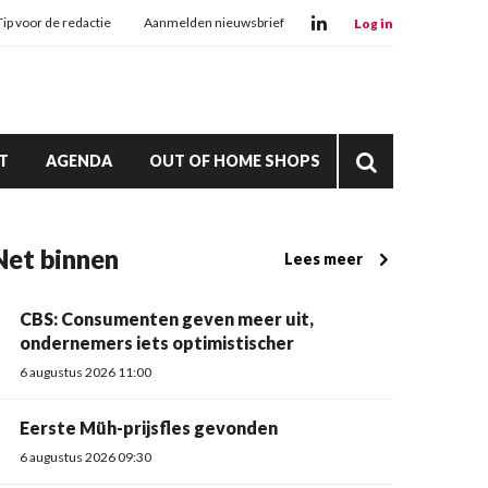
Tip voor de redactie
Aanmelden nieuwsbrief
Log in
T
AGENDA
OUT OF HOME SHOPS
Net binnen
Lees meer
CBS: Consumenten geven meer uit,
ondernemers iets optimistischer
6 augustus 2026 11:00
Eerste Müh-prijsfles gevonden
6 augustus 2026 09:30