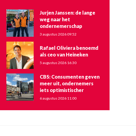
Jurjen Janssen: de lange
weg naar het
ondernemerschap
3 augustus 2026 09:52
Rafael Oliviera benoemd
als ceo van Heineken
5 augustus 2026 16:30
CBS: Consumenten geven
meer uit, ondernemers
iets optimistischer
6 augustus 2026 11:00