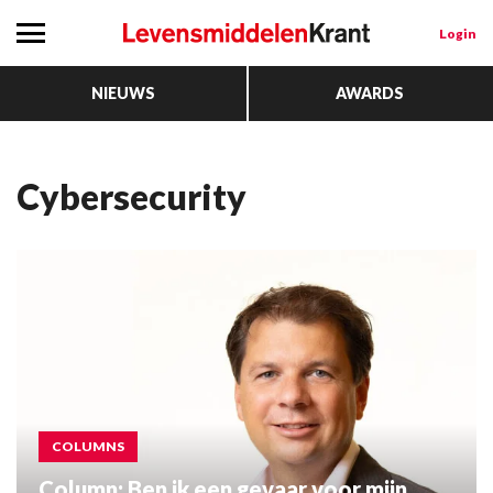
Login
NIEUWS
AWARDS
cybersecurity
COLUMNS
Column: Ben ik een gevaar voor mijn