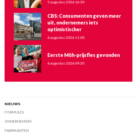
5 augustus 2026 16:30
CBS: Consumenten geven meer
uit, ondernemers iets
optimistischer
6 augustus 2026 11:00
Eerste Müh-prijsfles gevonden
6 augustus 2026 09:30
NIEUWS
FORMULES
ONDERNEMERS
FABRIKANTEN