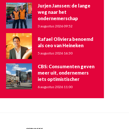
Jurjen Janssen: de lange
weg naar het
ondernemerschap
3 augustus 2026 09:52
Rafael Oliviera benoemd
als ceo van Heineken
5 augustus 2026 16:30
CBS: Consumenten geven
meer uit, ondernemers
iets optimistischer
6 augustus 2026 11:00