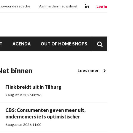
Tip voor de redactie
Aanmelden nieuwsbrief
Log in
T
AGENDA
OUT OF HOME SHOPS
Net binnen
Lees meer
Flink breidt uit in Tilburg
7 augustus 2026 08:56
CBS: Consumenten geven meer uit,
ondernemers iets optimistischer
6 augustus 2026 11:00