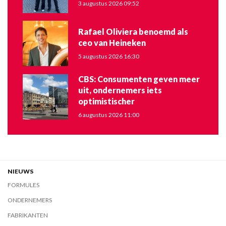
3 augustus 2026 09:52
Rafael Oliviera benoemd als
ceo van Heineken
5 augustus 2026 16:30
CBS: Consumenten geven meer
uit, ondernemers iets
optimistischer
6 augustus 2026 11:00
NIEUWS
FORMULES
ONDERNEMERS
FABRIKANTEN