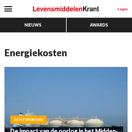
Login
NIEUWS
AWARDS
energiekosten
ACHTERGROND
De impact van de oorlog in het Midden-