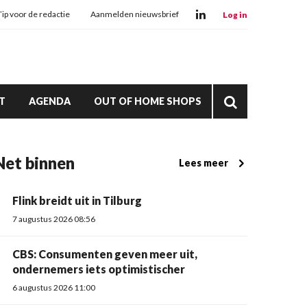
Tip voor de redactie
Aanmelden nieuwsbrief
Log in
T
AGENDA
OUT OF HOME SHOPS
Net binnen
Lees meer
Flink breidt uit in Tilburg
7 augustus 2026 08:56
CBS: Consumenten geven meer uit,
ondernemers iets optimistischer
6 augustus 2026 11:00