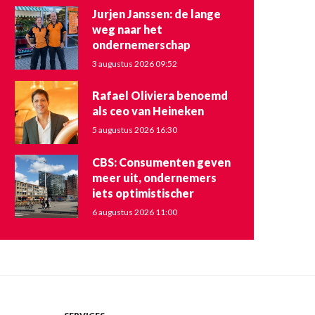
Jurjen Janssen: de lange
weg naar het
ondernemerschap
3 augustus 2026 09:52
Rafael Oliviera benoemd
als ceo van Heineken
5 augustus 2026 16:30
CBS: Consumenten geven
meer uit, ondernemers
iets optimistischer
6 augustus 2026 11:00