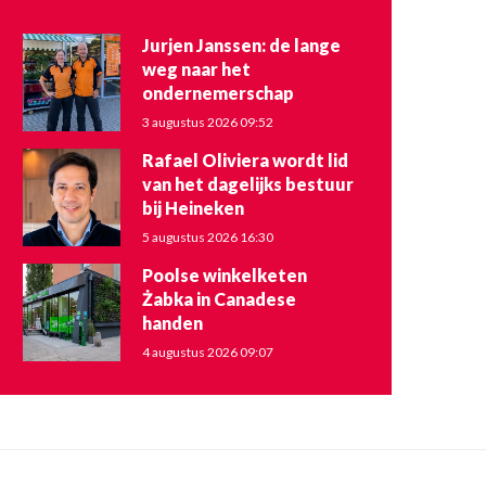
Jurjen Janssen: de lange
weg naar het
ondernemerschap
3 augustus 2026 09:52
Rafael Oliviera wordt lid
van het dagelijks bestuur
bij Heineken
5 augustus 2026 16:30
Poolse winkelketen
Żabka in Canadese
handen
4 augustus 2026 09:07