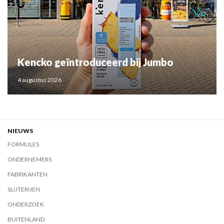
Kencko geïntroduceerd bij Jumbo
4 augustus 2026
NIEUWS
FORMULES
ONDERNEMERS
FABRIKANTEN
SLIJTERIJEN
ONDERZOEK
BUITENLAND