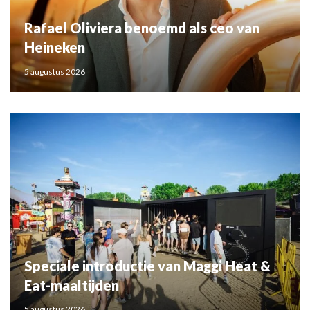
Rafael Oliviera benoemd als ceo van
Heineken
5 augustus 2026
Speciale introductie van Maggi Heat &
Eat-maaltijden
5 augustus 2026