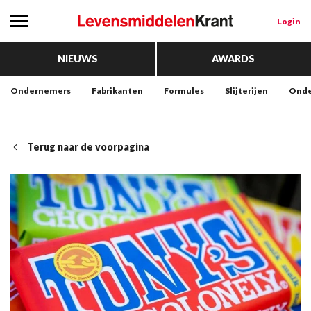
Login
NIEUWS
AWARDS
Ondernemers
Fabrikanten
Formules
Slijterijen
Onde
Terug naar de voorpagina