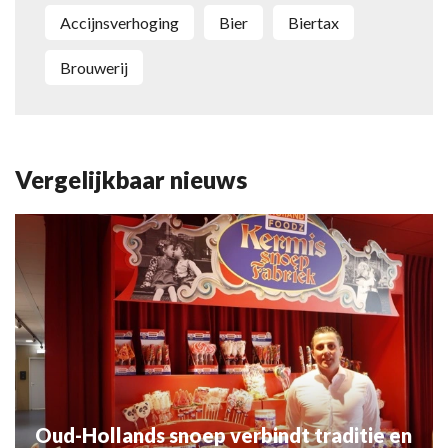
accijnsverhoging
bier
biertax
brouwerij
Vergelijkbaar nieuws
Oud-Hollands snoep verbindt traditie en