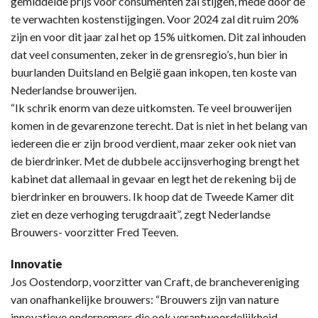
gemiddelde prijs voor consumenten zal stijgen, mede door de
te verwachten kostenstijgingen. Voor 2024 zal dit ruim 20%
zijn en voor dit jaar zal het op 15% uitkomen. Dit zal inhouden
dat veel consumenten, zeker in de grensregio’s, hun bier in
buurlanden Duitsland en België gaan inkopen, ten koste van
Nederlandse brouwerijen.
“Ik schrik enorm van deze uitkomsten. Te veel brouwerijen
komen in de gevarenzone terecht. Dat is niet in het belang van
iedereen die er zijn brood verdient, maar zeker ook niet van
de bierdrinker. Met de dubbele accijnsverhoging brengt het
kabinet dat allemaal in gevaar en legt het de rekening bij de
bierdrinker en brouwers. Ik hoop dat de Tweede Kamer dit
ziet en deze verhoging terugdraait”, zegt Nederlandse
Brouwers- voorzitter Fred Teeven.
Innovatie
Jos Oostendorp, voorzitter van Craft, de branchevereniging
van onafhankelijke brouwers: “Brouwers zijn van nature
innovatieve ondernemers die ook verantwoordelijkheid