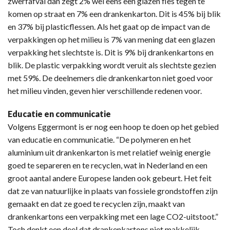
zwerfafval dan zegt 2% wel eens een glazen fles tegen te
komen op straat en 7% een drankenkarton. Dit is 45% bij blik
en 37% bij plasticflessen. Als het gaat op de impact van de
verpakkingen op het milieu is 7% van mening dat een glazen
verpakking het slechtste is. Dit is 9% bij drankenkartons en
blik. De plastic verpakking wordt veruit als slechtste gezien
met 59%. De deelnemers die drankenkarton niet goed voor
het milieu vinden, geven hier verschillende redenen voor.
Educatie en communicatie
Volgens Eggermont is er nog een hoop te doen op het gebied
van educatie en communicatie. “De polymeren en het
aluminium uit drankenkarton is met relatief weinig energie
goed te separeren en te recyclen, wat in Nederland en een
groot aantal andere Europese landen ook gebeurt. Het feit
dat ze van natuurlijke in plaats van fossiele grondstoffen zijn
gemaakt en dat ze goed te recyclen zijn, maakt van
drankenkartons een verpakking met een lage CO2-uitstoot.”
Toch denkt een deel dat drankenkartons niet makkelijk