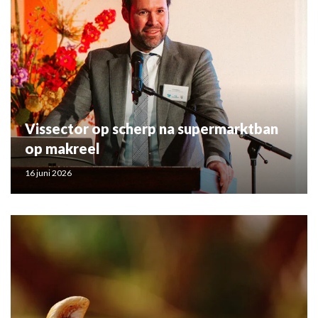
Vissector op scherp na supermarktban
op makreel
16 juni 2026