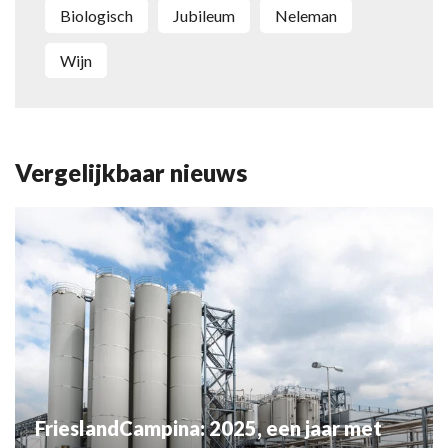
biologisch
jubileum
Neleman
wijn
Vergelijkbaar nieuws
FrieslandCampina: 2025, een jaar met