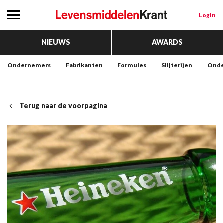
Login
NIEUWS
AWARDS
Ondernemers
Fabrikanten
Formules
Slijterijen
Onde
Terug naar de voorpagina