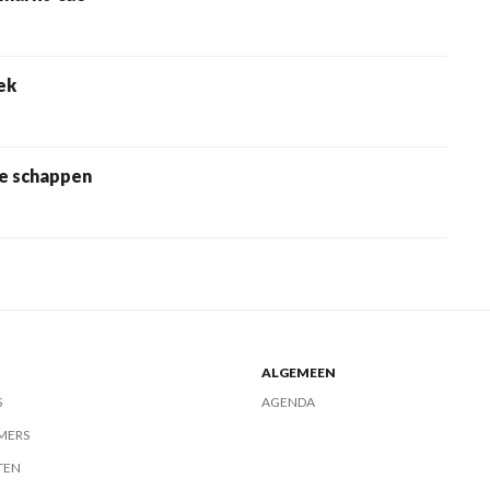
iek
ge schappen
ALGEMEEN
S
AGENDA
MERS
TEN