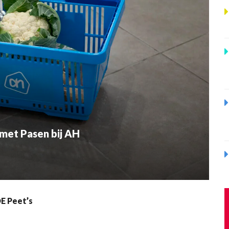
met Pasen bij AH
E Peet’s