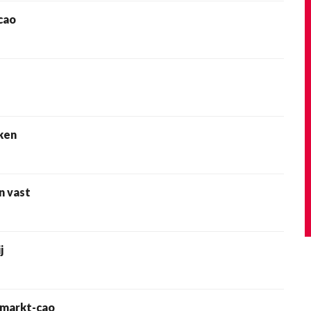
cao
ken
n vast
j
rmarkt-cao