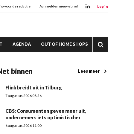
Tip voor de redactie
Aanmelden nieuwsbrief
Log in
T
AGENDA
OUT OF HOME SHOPS
Net binnen
Lees meer
Flink breidt uit in Tilburg
7 augustus 2026 08:56
CBS: Consumenten geven meer uit,
ondernemers iets optimistischer
6 augustus 2026 11:00