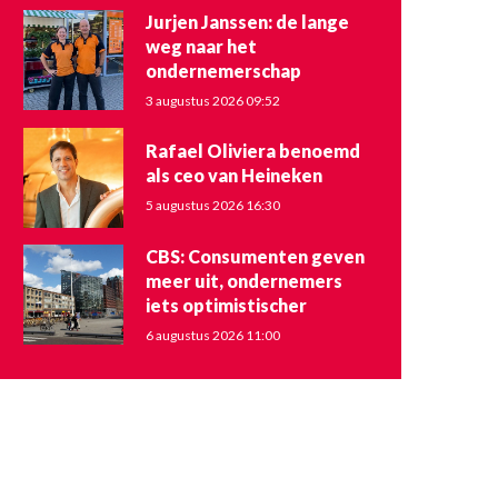
Jurjen Janssen: de lange
weg naar het
ondernemerschap
3 augustus 2026 09:52
Rafael Oliviera benoemd
als ceo van Heineken
5 augustus 2026 16:30
CBS: Consumenten geven
meer uit, ondernemers
iets optimistischer
6 augustus 2026 11:00