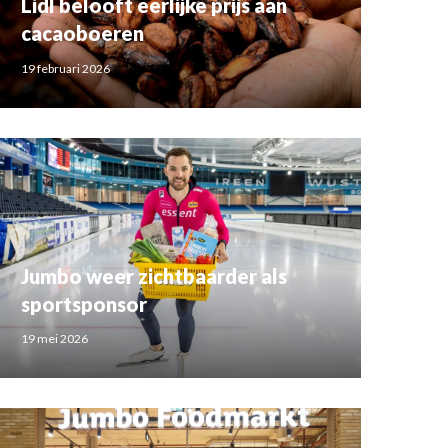
Lidl belooft eerlijke prijs aan
cacaoboeren
19 februari 2026
Jumbo weer zichtbaarder als
sportsponsor
19 mei 2026