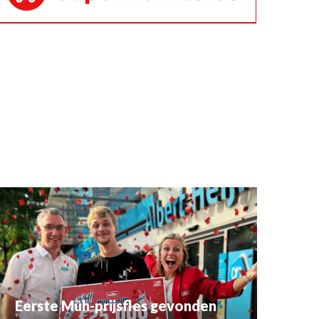
Eerste Müh-prijsfles gevonden