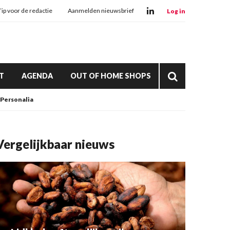
Tip voor de redactie
Aanmelden nieuwsbrief
Log in
T
AGENDA
OUT OF HOME SHOPS
Personalia
Vergelijkbaar nieuws